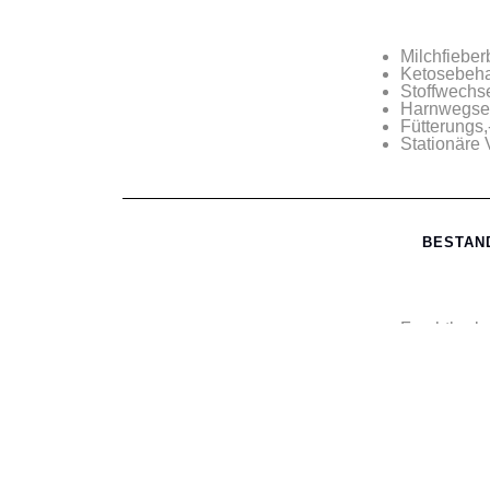
Milchfiebe
Ketosebeha
Stoffwechs
Harnwegser
Fütterungs
Stationäre
BESTAN
Fruchtbark
Haltungs- 
Blut,-Kot,
Eutergesun
Parasiten
Impfprogr
Datenanal