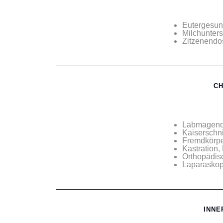
Eutergesund
Milchunter
Zitzenendos
CH
Labmageno
Kaiserschni
Fremdkörpe
Kastration,
Orthopädisc
Laparaskop
INNE