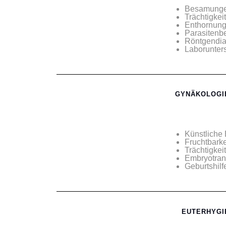
Besamung
Trächtigkei
Enthornung
Parasiten
Röntgendiag
Laborunters
GYNÄKOLOGIE
Künstlich
Fruchtbark
Trächtigkei
Embryotran
Geburtshilf
EUTERHYGIE