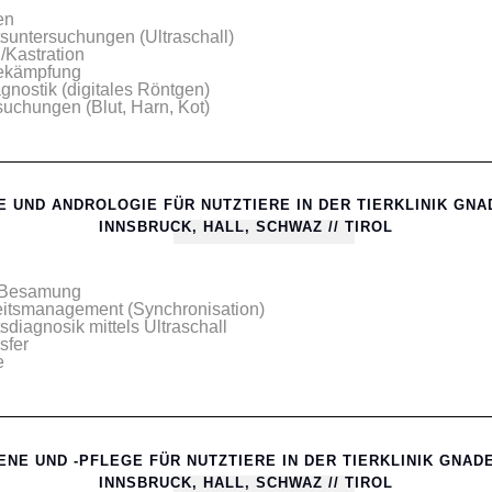
en
tsuntersuchungen (Ultraschall)
/Kastration
bekämpfung
nostik (digitales Röntgen)
uchungen (Blut, Harn, Kot)
 UND ANDROLOGIE FÜR NUTZTIERE IN DER TIERKLINIK GN
INNSBRUCK, HALL, SCHWAZ // TIROL
e Besamung
eitsmanagement (Synchronisation)
tsdiagnosik mittels Ultraschall
sfer
e
NE UND -PFLEGE FÜR NUTZTIERE IN DER TIERKLINIK GNA
INNSBRUCK, HALL, SCHWAZ // TIROL