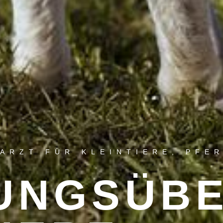
RARZT FÜR KLEINTIERE, PFE
UNGSÜB